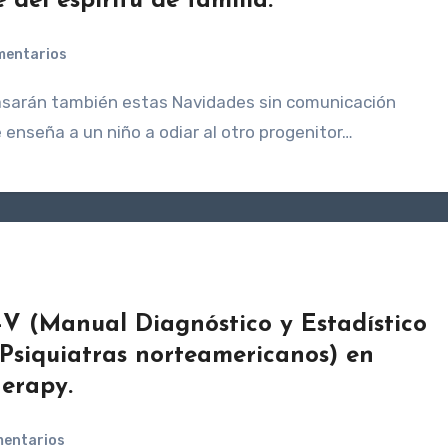
del espíritu de familia.
mentarios
 enseña a un niño a odiar al otro progenitor…
M-V (Manual Diagnóstico y Estadístico
 Psiquiatras norteamericanos) en
erapy.
mentarios