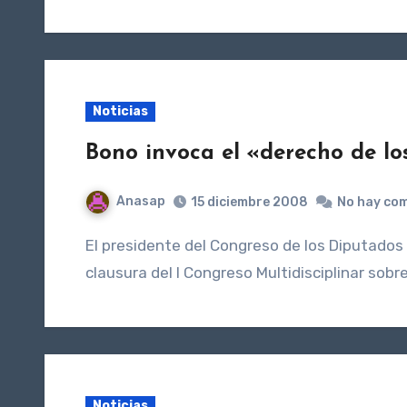
Noticias
Bono invoca el «derecho de los
Anasap
15 diciembre 2008
No hay co
El presidente del Congreso de los Diputados invocó el «derecho de los hijos a ser queridos«, en la
clausura del I Congreso Multidisciplinar sob
Noticias