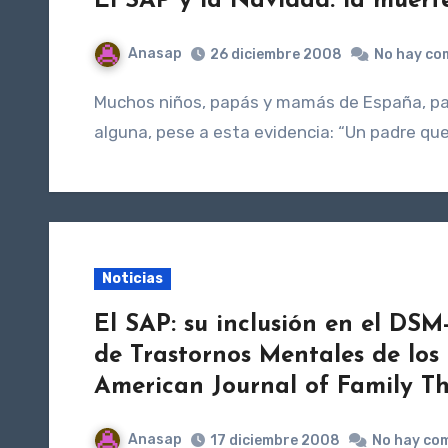
El SAP y la Navidad: la muerte 
Anasap
26 diciembre 2008
No hay co
Muchos niños, papás y mamás de España, pasarán también estas Navidades sin comunicación
alguna, pese a esta evidencia: “Un padre que
Noticias
El SAP: su inclusión en el DS
de Trastornos Mentales de los
American Journal of Family Th
Anasap
17 diciembre 2008
No hay co