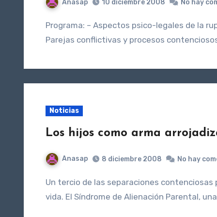
Anasap
10 diciembre 2008
No hay co
Programa: – Aspectos psico-legales de la ruptura de pareja. El divorcio como crisis y como proceso.
Parejas conflictivas y procesos contenciosos.
Noticias
Los hijos como arma arrojadiz
Anasap
8 diciembre 2008
No hay com
Un tercio de las separaciones contenciosas provocan graves secuelas en los niños durante toda su
vida. El Síndrome de Alienación Parental, un