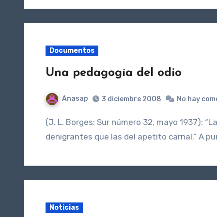
Documentos
Una pedagogía del odio
Anasap
3 diciembre 2008
No hay com
(J. L. Borges: Sur número 32, mayo 1937): “Las exhibiciones del odio pueden ser más obscenas y
denigrantes que las del apetito carnal.” A p
Noticias