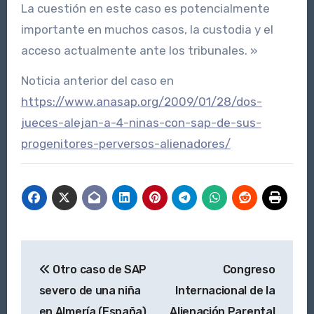
La cuestión en este caso es potencialmente
importante en muchos casos, la custodia y el
acceso actualmente ante los tribunales. »
Noticia anterior del caso en
https://www.anasap.org/2009/01/28/dos-
jueces-alejan-a-4-ninas-con-sap-de-sus-
progenitores-perversos-alienadores/
Navegación
Otro caso de SAP
Congreso
de
severo de una niña
Internacional de la
entradas
en Almería (España)
Alienación Parental