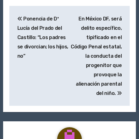
Navegación
Ponencia de Dª
En México DF, será
de
Lucía del Prado del
delito específico,
entradas
Castillo: “Los padres
tipificado en el
se divorcian; los hijos,
Código Penal estatal,
no”
la conducta del
progenitor que
provoque la
alienación parental
del niño.