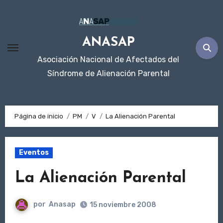
Ir
al
contenido
ANASAP
Asociación Nacional de Afectados del
Síndrome de Alienación Parental
Página de inicio
PM
V
La Alienación Parental
Eventos
La Alienación Parental
por
Anasap
15 noviembre 2008