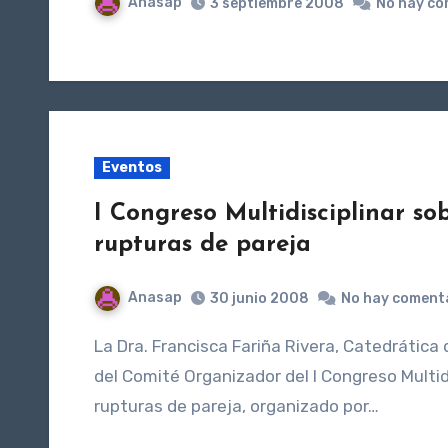
Anasap
3 septiembre 2008
No hay co
Eventos
I Congreso Multidisciplinar sob
rupturas de pareja
Anasap
30 junio 2008
No hay coment
La Dra. Francisca Fariña Rivera, Catedrática de Psicología, Vicepresidenta de ASEMIP y Presidenta
del Comité Organizador del I Congreso Multid
rupturas de pareja, organizado por…