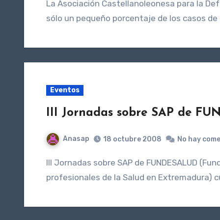
La Asociación Castellanoleonesa para la Defensa de la Infancia y la Juventud (REA), insiste en que
sólo un pequeño porcentaje de los casos de
Eventos
III Jornadas sobre SAP de F
Anasap
18 octubre 2008
No hay come
III Jornadas sobre SAP de FUNDESALUD (Fundación para la formación y la investigación de los
profesionales de la Salud en Extremadura) cu