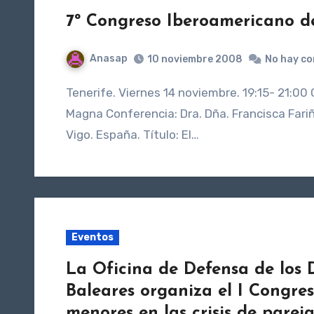
7º Congreso Iberoamericano de
Anasap
10 noviembre 2008
No hay c
Tenerife. Viernes 14 noviembre. 19:15- 21:00 CONFERENCIA Y MESA DE EXPERTOS/AS Lugar: Aula
Magna Conferencia: Dra. Dña. Francisca Fariñ
Vigo. España. Título: El…
Eventos
La Oficina de Defensa de los D
Baleares organiza el I Congres
menores en las crisis de parej